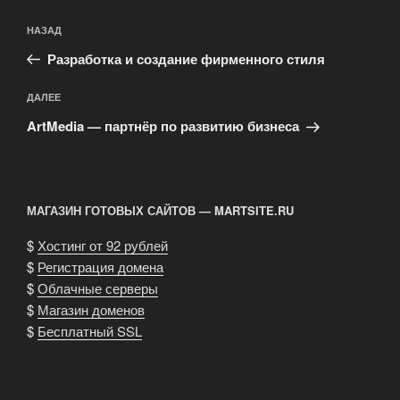
Навигация
Предыдущая
НАЗАД
по
запись:
записям
Разработка и создание фирменного стиля
Следующая
ДАЛЕЕ
запись
ArtMedia — партнёр по развитию бизнеса
МАГАЗИН ГОТОВЫХ САЙТОВ — MARTSITE.RU
$
Хостинг от 92 рублей
$
Регистрация домена
$
Облачные серверы
$
Магазин доменов
$
Бесплатный SSL