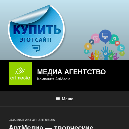
Перейти
к
содержимому
МЕДИА АГЕНТСТВО
Компания ArtMedia
Меню
ОПУБЛИКОВАНО
25.02.2025
АВТОР:
ARTMEDIA
АртМедиа — творческие