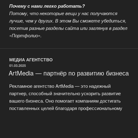
Почему с нами легко работать?
Потому, что некоторые вещи у нас получаются
лучше, чем у других. В этом Вы сможете убедиться,
посетив разные разделы сайта или заглянув в раздел
«Портфолио».
МЕДИА АГЕНТСТВО
ОПУБЛИКОВАНО
01.03.2025
ArtMedia — партнёр по развитию бизнеса
Рекламное агентство ArtMedia — это надежный
партнер, способный значительно ускорить развитие
вашего бизнеса. Оно помогает компаниям достигать
поставленных целей благодаря профессиональному
подходу к маркетинговым стратегиям. Агентство берет
на себя создание рекламных кампаний, исследование
рынка, разработку креативных концепций и
взаимодействие с целевой аудиторией. Это позволяет