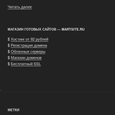
Читать далее
«Рекламные
тексты
от
компании
МАГАЗИН ГОТОВЫХ САЙТОВ — MARTSITE.RU
АртМедиа»
$
Хостинг от 92 рублей
$
Регистрация домена
$
Облачные серверы
$
Магазин доменов
$
Бесплатный SSL
.
МЕТКИ