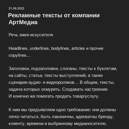
изготовление
коммерческих
ОПУБЛИКОВАНО
21.08.2022
Рекламные тексты от компании
сайтов»
АртМедиа
Речь змея-искусителя
Headlines, underlines, bodylines, articles и прочие
copylines…
Заголовки, подзаголовки, слоганы, тексты к буклетам,
на сайты, статьи, тексты выступлений, а также
сценарии аудио- и видеороликов… В общем, тексты,
задача которых охмурять. Создавать настроение.
И конечно же помогать продать товар/услугу.
К ним мы предъявляем одно требование: они должны
легко читаться, быть лаконичны, адекватны бренду,
клиенту, времени и выбранному медианосителю.