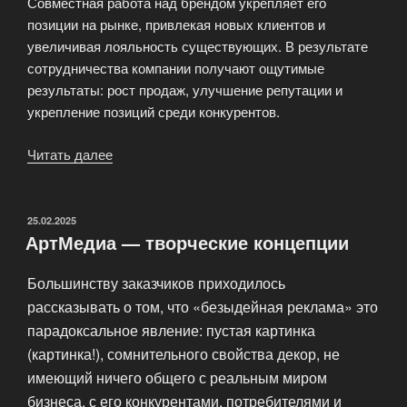
Совместная работа над брендом укрепляет его
позиции на рынке, привлекая новых клиентов и
увеличивая лояльность существующих. В результате
сотрудничества компании получают ощутимые
результаты: рост продаж, улучшение репутации и
укрепление позиций среди конкурентов.
Читать далее
«ArtMedia
—
партнёр
по
ОПУБЛИКОВАНО
25.02.2025
АртМедиа — творческие концепции
развитию
бизнеса»
Большинству заказчиков приходилось
рассказывать о том, что «безыдейная реклама» это
парадоксальное явление: пустая картинка
(картинка!), сомнительного свойства декор, не
имеющий ничего общего с реальным миром
бизнеса, с его конкурентами, потребителями и